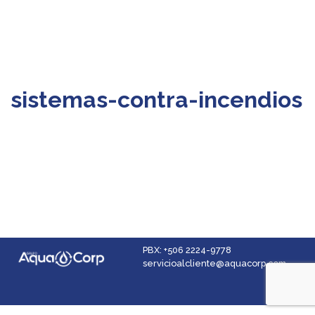
sistemas-contra-incendios
PBX: +506 2224-9778
servicioalcliente@aquacorp.com
Facebook
Instagram
YouTube
LinkedIn