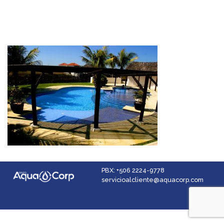
PBX: +506 2224-9778
servicioalcliente@aquacorp.com
Facebook
Instagram
YouTube
LinkedIn