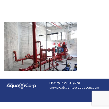
PBX: +506 2224-9778
servicioalcliente@aquacorp.com
Facebook
Instagram
YouTube
LinkedIn